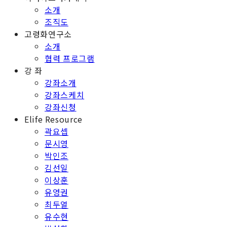
소개
조직도
고령화연구소
소개
협력 프로그램
강 좌
강좌소개
강좌스케치
강좌신청
Elife Resource
곽요셉
문시영
박인조
김선일
이상훈
유영권
최두열
유수현