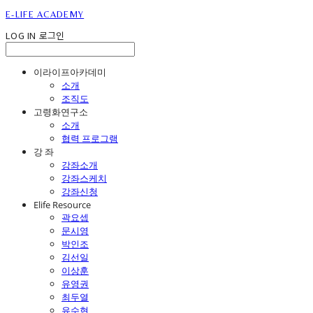
E-LIFE ACADEMY
LOG IN
로그인
이라이프아카데미
소개
조직도
고령화연구소
소개
협력 프로그램
강 좌
강좌소개
강좌스케치
강좌신청
Elife Resource
곽요셉
문시영
박인조
김선일
이상훈
유영권
최두열
유수현