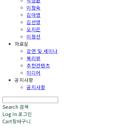
박성환
이정숙
김아영
김선영
오지은
이정선
자료실
강연 및 세미나
북리뷰
추천컨텐츠
미디어
공지사항
공지사항
Search
검색
Log In
로그인
Cart
장바구니