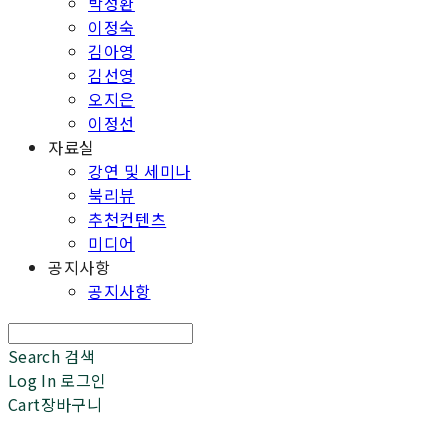
박성환
이정숙
김아영
김선영
오지은
이정선
자료실
강연 및 세미나
북리뷰
추천컨텐츠
미디어
공지사항
공지사항
Search
검색
Log In
로그인
Cart
장바구니