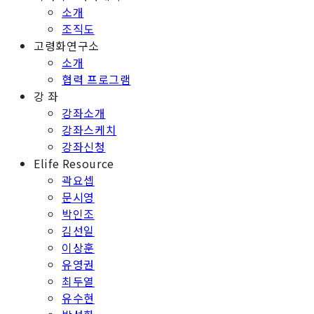
소개
조직도
고령화연구소
소개
협력 프로그램
강 좌
강좌소개
강좌스케치
강좌신청
Elife Resource
곽요셉
문시영
박인조
김선일
이상훈
유영권
최두열
유수현