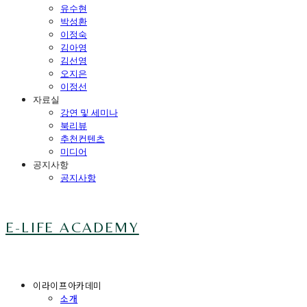
유수현
박성환
이정숙
김아영
김선영
오지은
이정선
자료실
강연 및 세미나
북리뷰
추천컨텐츠
미디어
공지사항
공지사항
E-LIFE ACADEMY
이라이프아카데미
소개