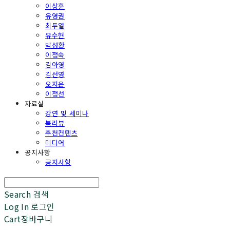
이상훈
유영권
최두열
유수현
박성환
이정숙
김아영
김선영
오지은
이정선
자료실
강연 및 세미나
북리뷰
추천컨텐츠
미디어
공지사항
공지사항
Search
검색
Log In
로그인
Cart
장바구니