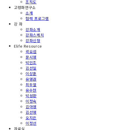
조직도
고령화연구소
소개
협력 프로그램
강 좌
강좌소개
강좌스케치
강좌신청
Elife Resource
곽요셉
문시영
박인조
김선일
이상훈
유영권
최두열
유수현
박성환
이정숙
김아영
김선영
오지은
이정선
자료실