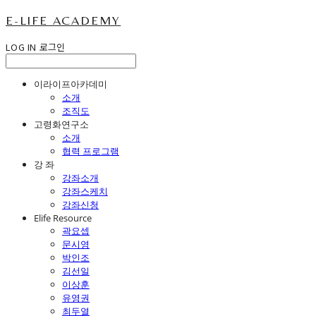
E-LIFE ACADEMY
LOG IN
로그인
이라이프아카데미
소개
조직도
고령화연구소
소개
협력 프로그램
강 좌
강좌소개
강좌스케치
강좌신청
Elife Resource
곽요셉
문시영
박인조
김선일
이상훈
유영권
최두열