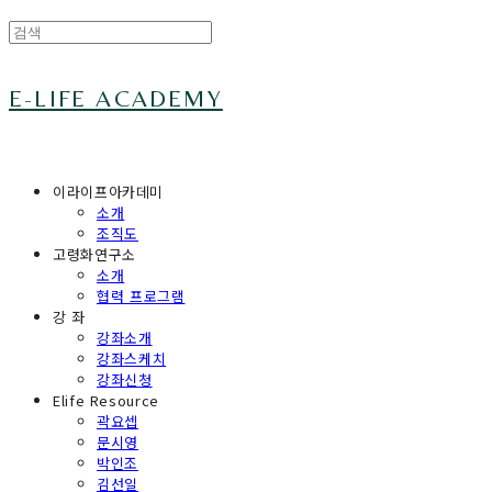
E-LIFE ACADEMY
이라이프아카데미
소개
조직도
고령화연구소
소개
협력 프로그램
강 좌
강좌소개
강좌스케치
강좌신청
Elife Resource
곽요셉
문시영
박인조
김선일