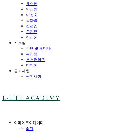
유수현
박성환
이정숙
김아영
김선영
오지은
이정선
자료실
강연 및 세미나
북리뷰
추천컨텐츠
미디어
공지사항
공지사항
E-LIFE ACADEMY
이라이프아카데미
소개