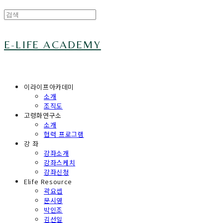
E-LIFE ACADEMY
이라이프아카데미
소개
조직도
고령화연구소
소개
협력 프로그램
강 좌
강좌소개
강좌스케치
강좌신청
Elife Resource
곽요셉
문시영
박인조
김선일