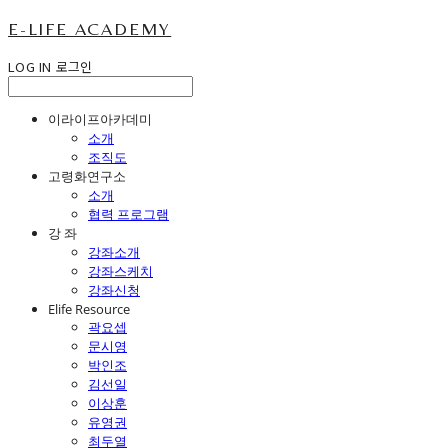
E-LIFE ACADEMY
LOG IN
로그인
이라이프아카데미
소개
조직도
고령화연구소
소개
협력 프로그램
강 좌
강좌소개
강좌스케치
강좌신청
Elife Resource
곽요셉
문시영
박인조
김선일
이상훈
유영권
최두열