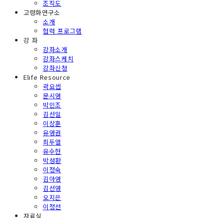
조직도
고령화연구소
소개
협력 프로그램
강 좌
강좌소개
강좌스케치
강좌신청
Elife Resource
곽요셉
문시영
박인조
김선일
이상훈
유영권
최두열
유수현
박성환
이정숙
김아영
김선영
오지은
이정선
자료실