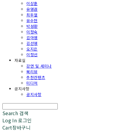
이상훈
유영권
최두열
유수현
박성환
이정숙
김아영
김선영
오지은
이정선
자료실
강연 및 세미나
북리뷰
추천컨텐츠
미디어
공지사항
공지사항
Search
검색
Log In
로그인
Cart
장바구니