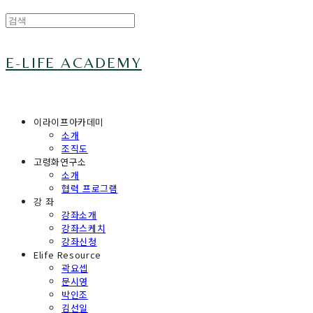
E-LIFE ACADEMY
이라이프아카데미
소개
조직도
고령화연구소
소개
협력 프로그램
강 좌
강좌소개
강좌스케치
강좌신청
Elife Resource
곽요셉
문시영
박인조
김선일