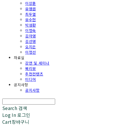
이상훈
유영권
최두열
유수현
박성환
이정숙
김아영
김선영
오지은
이정선
자료실
강연 및 세미나
북리뷰
추천컨텐츠
미디어
공지사항
공지사항
Search
검색
Log In
로그인
Cart
장바구니