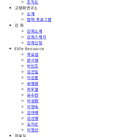
조직도
고령화연구소
소개
협력 프로그램
강 좌
강좌소개
강좌스케치
강좌신청
Elife Resource
곽요셉
문시영
박인조
김선일
이상훈
유영권
최두열
유수현
박성환
이정숙
김아영
김선영
오지은
이정선
자료실