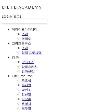
E-LIFE ACADEMY
LOG IN
로그인
이라이프아카데미
소개
조직도
고령화연구소
소개
협력 프로그램
강 좌
강좌소개
강좌스케치
강좌신청
Elife Resource
곽요셉
문시영
박인조
김선일
이상훈
유영권
최두열