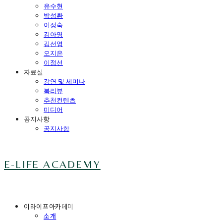
유수현
박성환
이정숙
김아영
김선영
오지은
이정선
자료실
강연 및 세미나
북리뷰
추천컨텐츠
미디어
공지사항
공지사항
E-LIFE ACADEMY
이라이프아카데미
소개