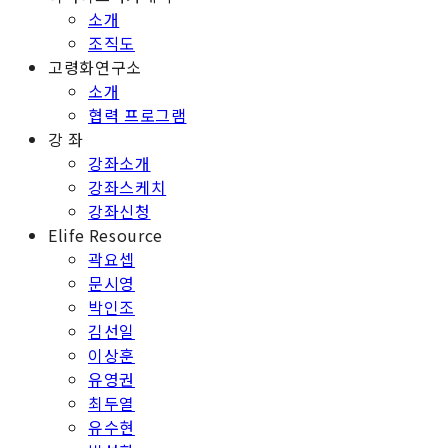
소개
조직도
고령화연구소
소개
협력 프로그램
강 좌
강좌소개
강좌스케치
강좌신청
Elife Resource
곽요셉
문시영
박인조
김선일
이상훈
유영권
최두열
유수현