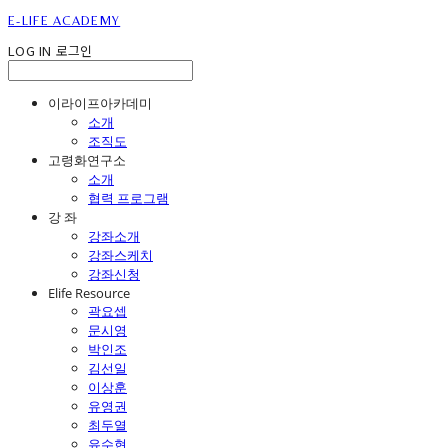
E-LIFE ACADEMY
LOG IN
로그인
이라이프아카데미
소개
조직도
고령화연구소
소개
협력 프로그램
강 좌
강좌소개
강좌스케치
강좌신청
Elife Resource
곽요셉
문시영
박인조
김선일
이상훈
유영권
최두열
유수현