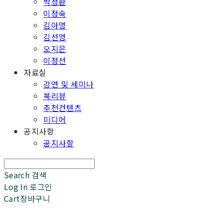
박성환
이정숙
김아영
김선영
오지은
이정선
자료실
강연 및 세미나
북리뷰
추천컨텐츠
미디어
공지사항
공지사항
Search
검색
Log In
로그인
Cart
장바구니