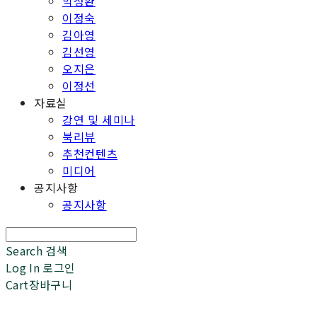
박성환
이정숙
김아영
김선영
오지은
이정선
자료실
강연 및 세미나
북리뷰
추천컨텐츠
미디어
공지사항
공지사항
Search
검색
Log In
로그인
Cart
장바구니