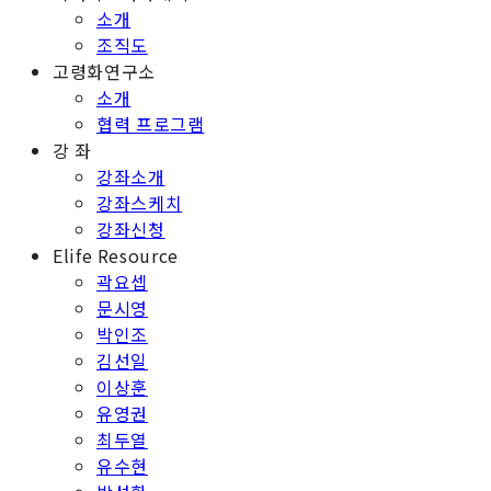
소개
조직도
고령화연구소
소개
협력 프로그램
강 좌
강좌소개
강좌스케치
강좌신청
Elife Resource
곽요셉
문시영
박인조
김선일
이상훈
유영권
최두열
유수현