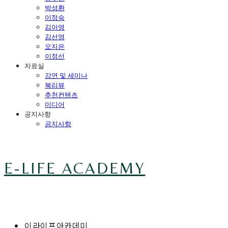
박성환
이정숙
김아영
김선영
오지은
이정선
자료실
강연 및 세미나
북리뷰
추천컨텐츠
미디어
공지사항
공지사항
E-LIFE ACADEMY
이라이프아카데미